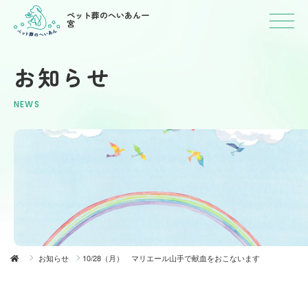
ペット葬のへいあん一
宮
お知らせ
NEWS
お知らせ
10/28（月） マリエール山手で献血をおこないます