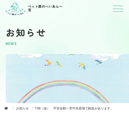
ペット葬のへいあん一
宮
お知らせ
NEWS
お知らせ
7/26（金） 平安会館一宮中央斎場で献血があります。