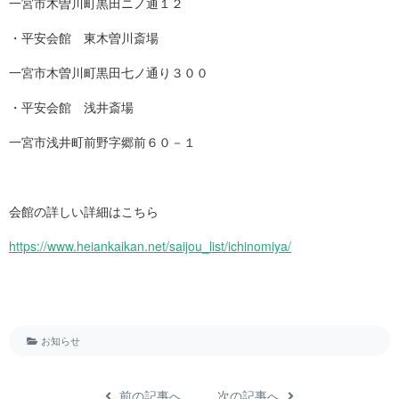
一宮市木曽川町黒田ニノ通１２
・平安会館 東木曽川斎場
一宮市木曽川町黒田七ノ通り３００
・平安会館 浅井斎場
一宮市浅井町前野字郷前６０－１
会館の詳しい詳細はこちら
https://www.heiankaikan.net/saijou_list/ichinomiya/
お知らせ
前の記事へ
次の記事へ