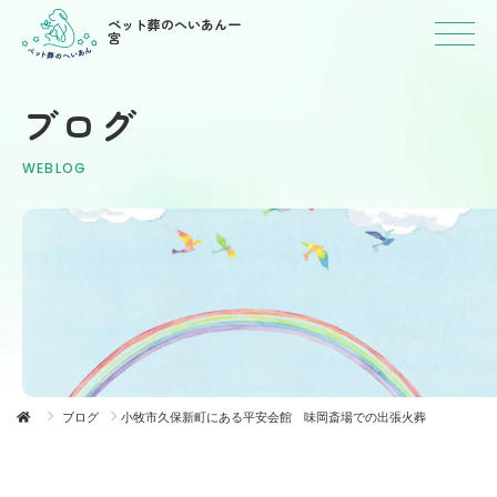
ペット葬のへいあん一
宮
ブログ
WEBLOG
ブログ
小牧市久保新町にある平安会館 味岡斎場での出張火葬